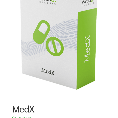
MedX
$
1,200.00