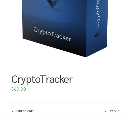
CryptoTracker
$
60.00
Add to cart
Details