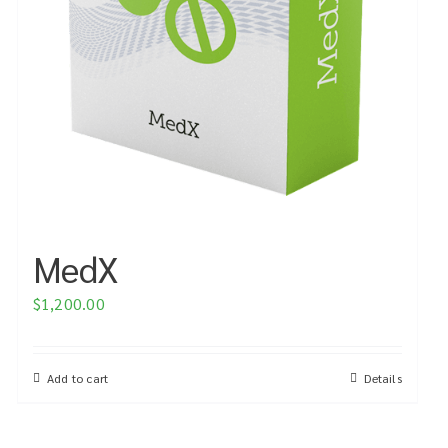
MedX
$
1,200.00
Add to cart
Details