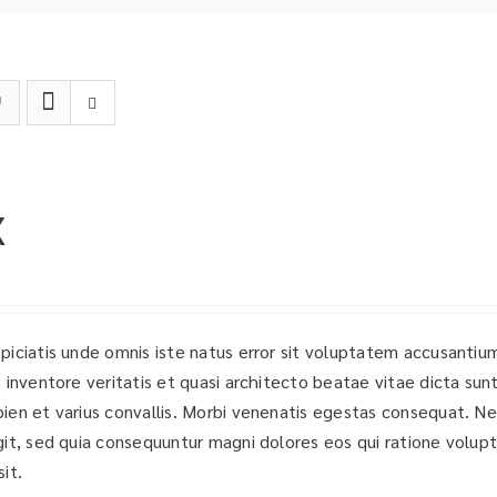
X
spiciatis unde omnis iste natus error sit voluptatem accusant
o inventore veritatis et quasi architecto beatae vitae dicta sun
pien et varius convallis. Morbi venenatis egestas consequat. N
git, sed quia consequuntur magni dolores eos qui ratione volu
it.