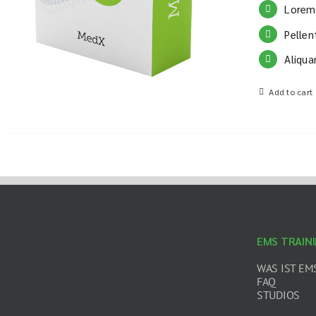
Lorem 
Pellen
Aliqua
Add to cart
EMS TRAIN
WAS IST EM
FAQ
STUDIOS