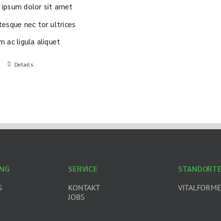
ipsum dolor sit amet
tesque nec tor ultrices
m ac ligula aliquet
Details
ING
SERVICE
STANDORT
S
KONTAKT
VITALFORME
JOBS