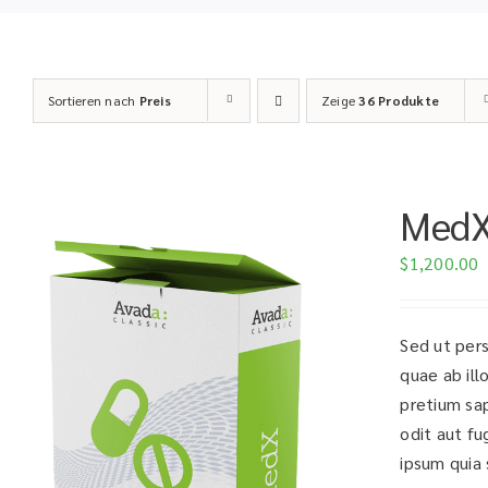
Sortieren nach
Preis
Zeige
36 Produkte
Med
$
1,200.00
Sed ut per
quae ab ill
pretium sa
odit aut fu
ipsum quia s