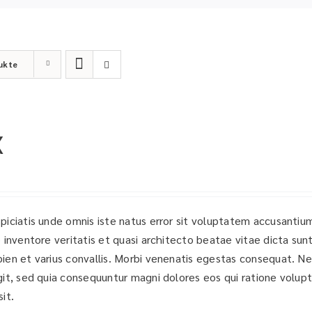
ukte
X
spiciatis unde omnis iste natus error sit voluptatem accusant
o inventore veritatis et quasi architecto beatae vitae dicta sun
pien et varius convallis. Morbi venenatis egestas consequat. N
git, sed quia consequuntur magni dolores eos qui ratione volu
it.