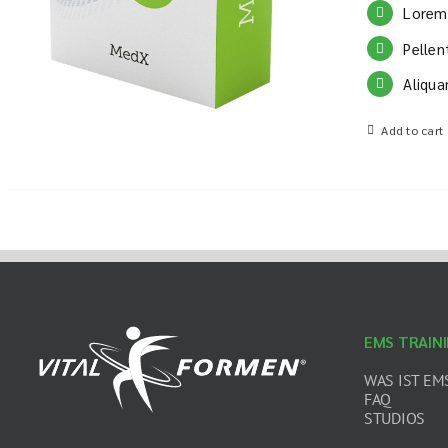
Lorem 
Pellen
Aliqua
Add to cart
EMS TRAIN
WAS IST EM
FAQ
STUDIOS