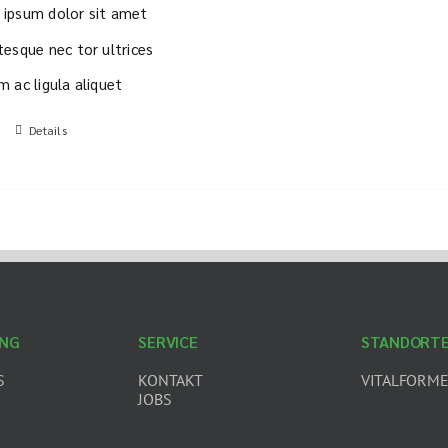
ipsum dolor sit amet
tesque nec tor ultrices
m ac ligula aliquet
Details
ING
SERVICE
STANDORT
S
KONTAKT
VITALFORME
JOBS