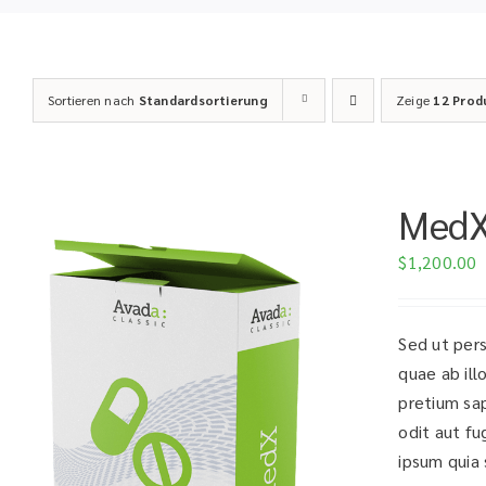
Sortieren nach
Standardsortierung
Zeige
12 Prod
Med
$
1,200.00
Sed ut per
quae ab ill
pretium sa
odit aut fu
ipsum quia s